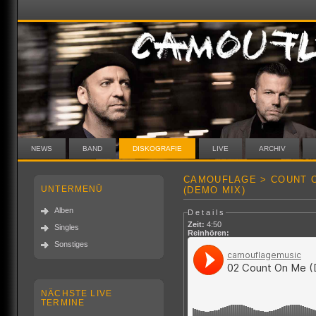
NEWS
BAND
DISKOGRAFIE
LIVE
ARCHIV
CAMOUFLAGE > COUNT O
UNTERMENÜ
(DEMO MIX)
Alben
Details
Zeit:
4:50
Singles
Reinhören:
Sonstiges
NÄCHSTE LIVE
TERMINE