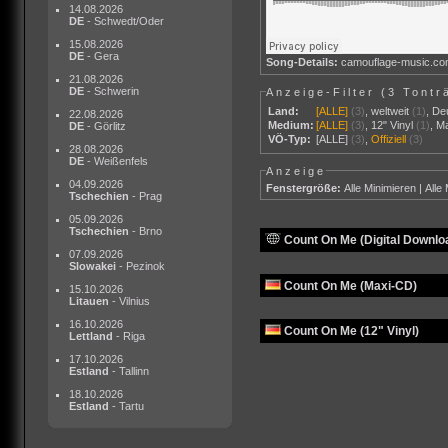
14.08.2026
DE
- Schwedt/Oder
15.08.2026
DE
- Gera
Song-Details:
camouflage-music.c
21.08.2026
DE
- Schwerin
Anzeige-Filter (
3 Tontr
Land:
[ALLE]
(3)
,
weltweit
(1)
,
De
22.08.2026
Medium:
[ALLE]
(3)
,
12" Vinyl
(1)
,
M
DE
- Görlitz
VÖ-Typ:
[ALLE]
(3)
,
Offiziell
(3)
28.08.2026
DE
- Weißenfels
Anzeige
04.09.2026
Fenstergröße:
Alle Minimieren
|
Alle
Tschechien
- Prag
05.09.2026
Tschechien
- Brno
Count On Me (Digital Downlo
07.09.2026
Slowakei
- Pezinok
Count On Me (Maxi-CD)
15.10.2026
Litauen
- Vilnius
16.10.2026
Count On Me (12" Vinyl)
Lettland
- Riga
17.10.2026
Estland
- Tallinn
18.10.2026
Estland
- Tartu