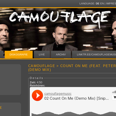
LANGUAGE:
DE
EN
|
IMPRE
DISKOGRAFIE
LIVE
ARCHIV
LINKTR.EE/CAMOUFLAGEMUS
CAMOUFLAGE > COUNT ON ME (FEAT. PETE
(DEMO MIX)
Details
Zeit:
4:50
Reinhören:
E