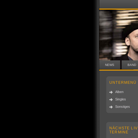
NEWS
BAND
UNTERMENÜ
Alben
Singles
Sonstiges
NÄCHSTE LIV
TERMINE