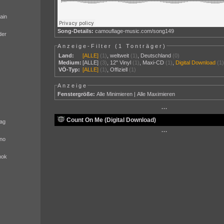
ain
Song-Details:
camouflage-music.com/song149
der
Anzeige-Filter (
1 Tonträger
)
Land:
[ALLE]
(1)
,
weltweit
(1)
,
Deutschland
(0)
Medium:
[ALLE]
(3)
,
12" Vinyl
(1)
,
Maxi-CD
(1)
,
Digital Download
(1
VÖ-Typ:
[ALLE]
(1)
,
Offiziell
(1)
Anzeige
Fenstergröße:
Alle Minimieren
|
Alle Maximieren
···
Count On Me (Digital Download)
ag
···
no
nok