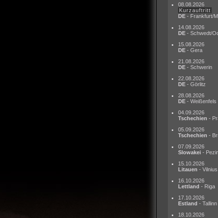
08.08.2026
Kurzauftritt
DE
- Frankfurt/M
14.08.2026
DE
- Schwedt/O
15.08.2026
DE
- Gera
21.08.2026
DE
- Schwerin
22.08.2026
DE
- Görlitz
28.08.2026
DE
- Weißenfels
04.09.2026
Tschechien
- Pr
05.09.2026
Tschechien
- Br
07.09.2026
Slowakei
- Pezi
15.10.2026
Litauen
- Vilnius
16.10.2026
Lettland
- Riga
17.10.2026
Estland
- Tallinn
18.10.2026