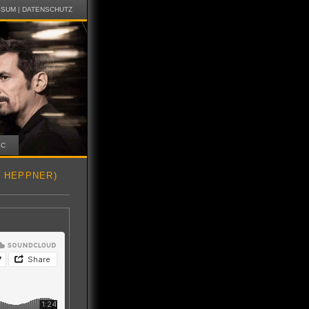
SSUM
|
DATENSCHUTZ
IC
R HEPPNER)