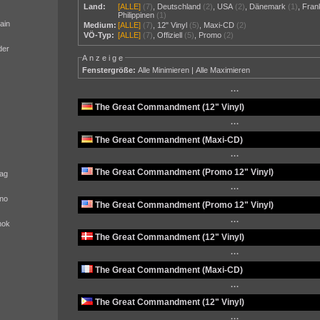
Land:
[ALLE]
(7)
,
Deutschland
(2)
,
USA
(2)
,
Dänemark
(1)
,
Fran
Philippinen
(1)
ain
Medium:
[ALLE]
(7)
,
12" Vinyl
(5)
,
Maxi-CD
(2)
VÖ-Typ:
[ALLE]
(7)
,
Offiziell
(5)
,
Promo
(2)
der
Anzeige
Fenstergröße:
Alle Minimieren
|
Alle Maximieren
···
The Great Commandment (12" Vinyl)
···
The Great Commandment (Maxi-CD)
···
The Great Commandment (Promo 12" Vinyl)
ag
···
no
The Great Commandment (Promo 12" Vinyl)
···
nok
The Great Commandment (12" Vinyl)
···
The Great Commandment (Maxi-CD)
···
The Great Commandment (12" Vinyl)
···