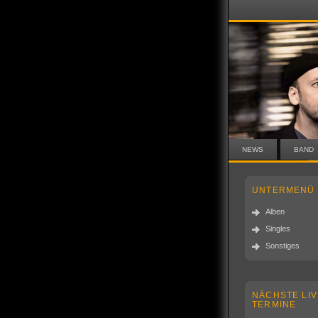
NEWS
BAND
UNTERMENÜ
Alben
Singles
Sonstiges
NÄCHSTE LIV
TERMINE