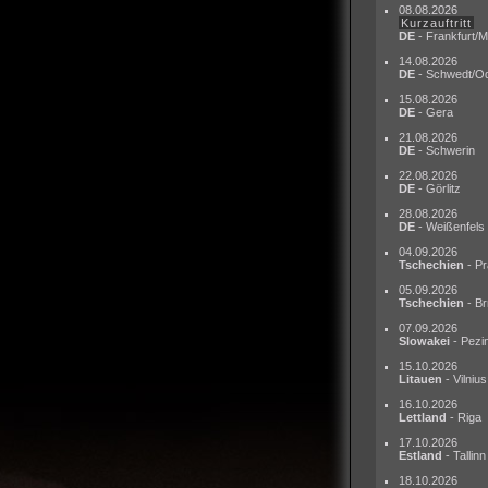
08.08.2026
Kurzauftritt
DE
- Frankfurt/M
14.08.2026
DE
- Schwedt/O
15.08.2026
DE
- Gera
21.08.2026
DE
- Schwerin
22.08.2026
DE
- Görlitz
28.08.2026
DE
- Weißenfels
04.09.2026
Tschechien
- Pr
05.09.2026
Tschechien
- Br
07.09.2026
Slowakei
- Pezi
15.10.2026
Litauen
- Vilnius
16.10.2026
Lettland
- Riga
17.10.2026
Estland
- Tallinn
18.10.2026