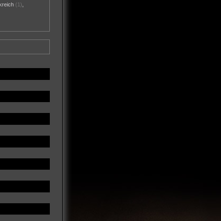
kreich
(1)
,