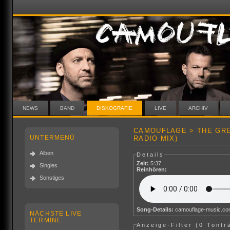
NEWS
BAND
DISKOGRAFIE
LIVE
ARCHIV
CAMOUFLAGE > THE GR
UNTERMENÜ
RADIO MIX)
Alben
Details
Zeit:
5:37
Singles
Reinhören:
Sonstiges
Song-Details:
camouflage-music.c
NÄCHSTE LIVE
TERMINE
Anzeige-Filter (
0 Tontr