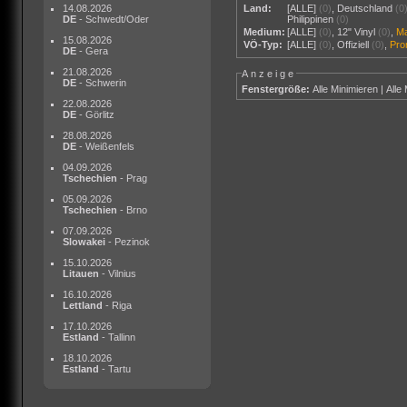
14.08.2026
Land:
[ALLE]
(0)
,
Deutschland
(0
DE
- Schwedt/Oder
Philippinen
(0)
Medium:
[ALLE]
(0)
,
12" Vinyl
(0)
,
M
15.08.2026
VÖ-Typ:
[ALLE]
(0)
,
Offiziell
(0)
,
Pr
DE
- Gera
21.08.2026
Anzeige
DE
- Schwerin
Fenstergröße:
Alle Minimieren
|
Alle
22.08.2026
DE
- Görlitz
28.08.2026
DE
- Weißenfels
04.09.2026
Tschechien
- Prag
05.09.2026
Tschechien
- Brno
07.09.2026
Slowakei
- Pezinok
15.10.2026
Litauen
- Vilnius
16.10.2026
Lettland
- Riga
17.10.2026
Estland
- Tallinn
18.10.2026
Estland
- Tartu