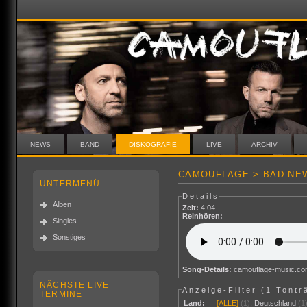
NEWS
BAND
DISKOGRAFIE
LIVE
ARCHIV
CAMOUFLAGE > BAD NEW
UNTERMENÜ
Details
Alben
Zeit:
4:04
Reinhören:
Singles
Sonstiges
Song-Details:
camouflage-music.c
NÄCHSTE LIVE
Anzeige-Filter (
1 Tontr
TERMINE
Land:
[ALLE]
(1)
,
Deutschland
(1