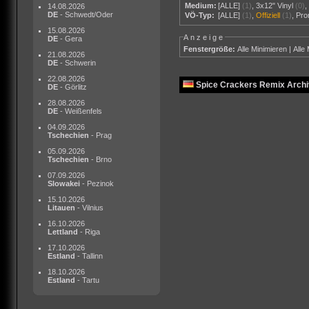
Medium:
[ALLE]
(1)
,
3x12" Vinyl
(0)
14.08.2026
DE
- Schwedt/Oder
VÖ-Typ:
[ALLE]
(1)
,
Offiziell
(1)
,
Pr
15.08.2026
Anzeige
DE
- Gera
Fenstergröße:
Alle Minimieren
|
Alle
21.08.2026
DE
- Schwerin
22.08.2026
Spice Crackers Remix Archiv
DE
- Görlitz
28.08.2026
DE
- Weißenfels
04.09.2026
Tschechien
- Prag
05.09.2026
Tschechien
- Brno
07.09.2026
Slowakei
- Pezinok
15.10.2026
Litauen
- Vilnius
16.10.2026
Lettland
- Riga
17.10.2026
Estland
- Tallinn
18.10.2026
Estland
- Tartu