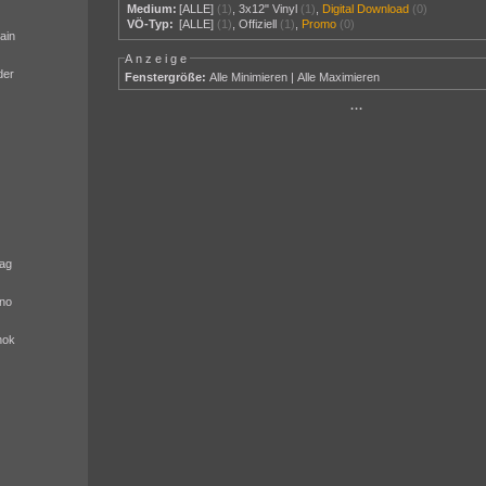
Medium:
[ALLE]
(1)
,
3x12" Vinyl
(1)
,
Digital Download
(0)
VÖ-Typ:
[ALLE]
(1)
,
Offiziell
(1)
,
Promo
(0)
ain
Anzeige
der
Fenstergröße:
Alle Minimieren
|
Alle Maximieren
···
ag
no
nok