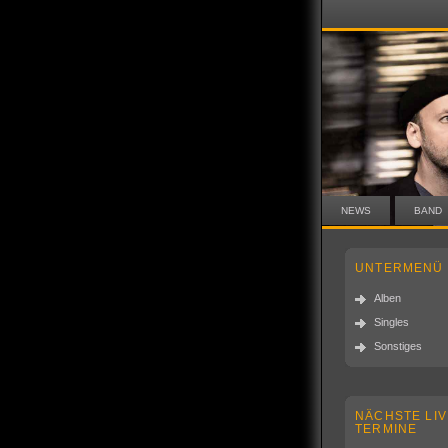
NEWS
BAND
UNTERMENÜ
Alben
Singles
Sonstiges
NÄCHSTE LIV
TERMINE