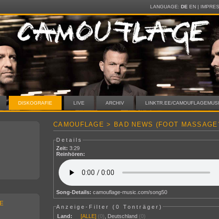
LANGUAGE:
DE
EN
|
IMPRE
DISKOGRAFIE
LIVE
ARCHIV
LINKTR.EE/CAMOUFLAGEMUS
CAMOUFLAGE > BAD NEWS (FOOT MASSAGE?
Details
Zeit:
3:29
Reinhören:
Song-Details:
camouflage-music.com/song50
E
Anzeige-Filter (
0 Tonträger
)
Land:
[ALLE]
(0)
,
Deutschland
(0)