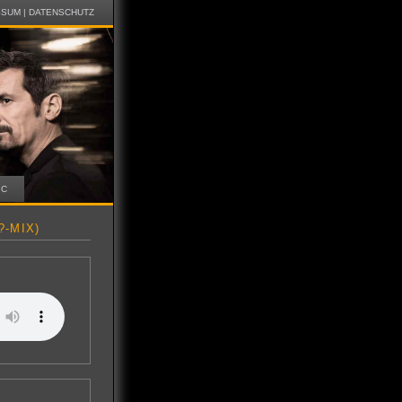
SSUM
|
DATENSCHUTZ
IC
-MIX)