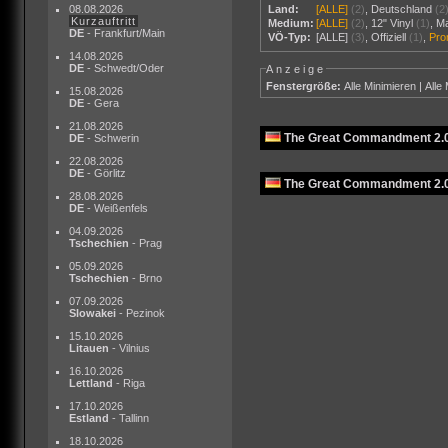
08.08.2026
Land:
[ALLE]
(2)
,
Deutschland
(2
Kurzauftritt
Medium:
[ALLE]
(2)
,
12" Vinyl
(1)
,
M
DE
- Frankfurt/Main
VÖ-Typ:
[ALLE]
(3)
,
Offiziell
(1)
,
Pr
14.08.2026
DE
- Schwedt/Oder
Anzeige
Fenstergröße:
Alle Minimieren
|
Alle
15.08.2026
DE
- Gera
21.08.2026
The Great Commandment 2.0
DE
- Schwerin
22.08.2026
DE
- Görlitz
The Great Commandment 2.0 
28.08.2026
DE
- Weißenfels
04.09.2026
Tschechien
- Prag
05.09.2026
Tschechien
- Brno
07.09.2026
Slowakei
- Pezinok
15.10.2026
Litauen
- Vilnius
16.10.2026
Lettland
- Riga
17.10.2026
Estland
- Tallinn
18.10.2026