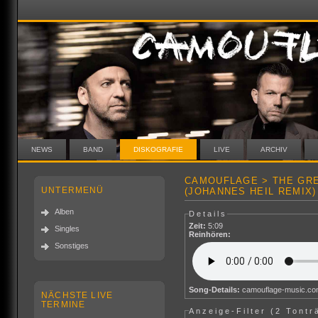
NEWS
BAND
DISKOGRAFIE
LIVE
ARCHIV
CAMOUFLAGE > THE GR
UNTERMENÜ
(JOHANNES HEIL REMIX)
Alben
Details
Zeit:
5:09
Singles
Reinhören:
Sonstiges
Song-Details:
camouflage-music.c
NÄCHSTE LIVE
TERMINE
Anzeige-Filter (
2 Tontr