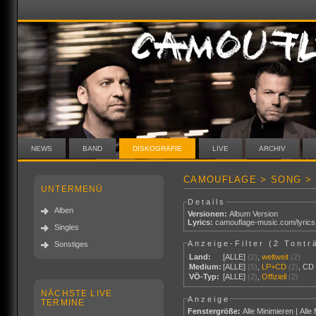
NEWS
BAND
DISKOGRAFIE
LIVE
ARCHIV
CAMOUFLAGE > SONG > 
UNTERMENÜ
Details
Alben
Versionen:
Album Version
Lyrics:
camouflage-music.com/lyric
Singles
Anzeige-Filter (
2 Tontr
Sonstiges
Land:
[ALLE]
(2)
,
weltweit
(2)
Medium:
[ALLE]
(5)
,
LP+CD
(2)
,
CD
VÖ-Typ:
[ALLE]
(2)
,
Offiziell
(2)
NÄCHSTE LIVE
Anzeige
TERMINE
Fenstergröße:
Alle Minimieren
|
Alle