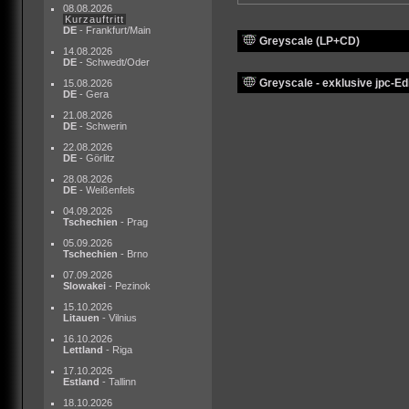
08.08.2026
Kurzauftritt
DE
- Frankfurt/Main
Greyscale (LP+CD)
14.08.2026
DE
- Schwedt/Oder
Greyscale - exklusive jpc-Edi
15.08.2026
DE
- Gera
21.08.2026
DE
- Schwerin
22.08.2026
DE
- Görlitz
28.08.2026
DE
- Weißenfels
04.09.2026
Tschechien
- Prag
05.09.2026
Tschechien
- Brno
07.09.2026
Slowakei
- Pezinok
15.10.2026
Litauen
- Vilnius
16.10.2026
Lettland
- Riga
17.10.2026
Estland
- Tallinn
18.10.2026