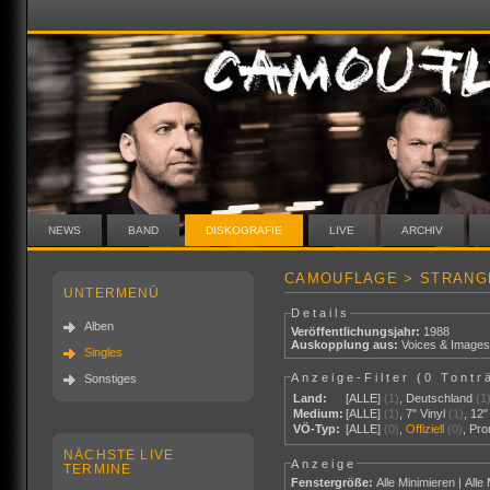
NEWS
BAND
DISKOGRAFIE
LIVE
ARCHIV
CAMOUFLAGE > STRANG
UNTERMENÜ
Details
Alben
Veröffentlichungsjahr:
1988
Auskopplung aus:
Voices & Image
Singles
Anzeige-Filter (
0 Tontr
Sonstiges
Land:
[ALLE]
(1)
,
Deutschland
(1
Medium:
[ALLE]
(1)
,
7" Vinyl
(1)
,
12"
VÖ-Typ:
[ALLE]
(0)
,
Offiziell
(0)
,
Pr
NÄCHSTE LIVE
Anzeige
TERMINE
Fenstergröße:
Alle Minimieren
|
Alle