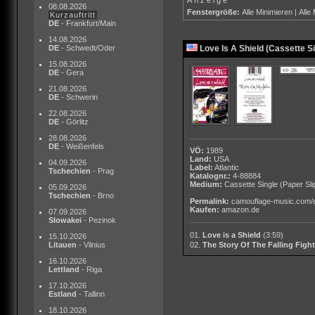
08.08.2026
Fenstergröße:
Alle Minimieren
|
Alle
Kurzauftritt
DE
- Frankfurt/Main
14.08.2026
DE
- Schwedt/Oder
Love Is A Shield (Cassette Si
15.08.2026
DE
- Gera
21.08.2026
DE
- Schwerin
22.08.2026
DE
- Görlitz
28.08.2026
DE
- Weißenfels
VÖ:
1989
Land:
USA
04.09.2026
Label:
Atlantic
Tschechien
- Prag
Katalognr.:
4-88884
Medium:
Cassette Single
(Paper Sli
05.09.2026
Tschechien
- Brno
Permalink:
camouflage-music.com/
Kaufen:
amazon.de
07.09.2026
Slowakei
- Pezinok
01.
Love is a Shield
(3:59)
15.10.2026
Litauen
- Vilnius
02.
The Story Of The Falling Fight
16.10.2026
Lettland
- Riga
17.10.2026
Estland
- Tallinn
18.10.2026