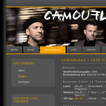
NEWS
BAND
DISKOGRAFIE
LIVE
ARCHIV
CAMOUFLAGE > LOVE IS 
UNTERMENÜ
Details
Alben
Veröffentlichungsjahr:
1989
Auskopplung aus:
Methods Of Sile
Singles
Anzeige-Filter (
1 Tontr
Sonstiges
Land:
[ALLE]
(1)
,
Deutschland
(0
Philippinen
(0)
Medium:
[ALLE]
(6)
,
7" Vinyl
(1)
,
12"
Maxi-CD
(1)
NÄCHSTE LIVE
VÖ-Typ:
[ALLE]
(1)
,
Offiziell
(1)
,
Pr
TERMINE
Anzeige