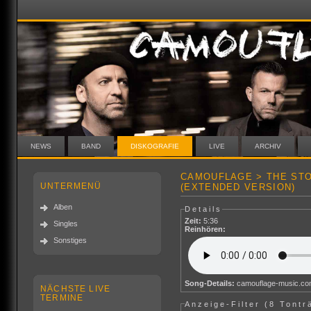
NEWS
BAND
DISKOGRAFIE
LIVE
ARCHIV
CAMOUFLAGE > THE STO
UNTERMENÜ
(EXTENDED VERSION)
Alben
Details
Zeit:
5:36
Singles
Reinhören:
Sonstiges
Song-Details:
camouflage-music.c
NÄCHSTE LIVE
TERMINE
Anzeige-Filter (
8 Tontr