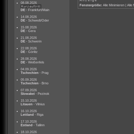
08.08.2026
Fenstergröße:
Alle Minimieren
|
Alle
Kurzauftritt
DE
- Frankfurt/Main
14.08.2026
DE
- Schwedt/Oder
15.08.2026
DE
- Gera
21.08.2026
DE
- Schwerin
22.08.2026
DE
- Görlitz
28.08.2026
DE
- Weißenfels
04.09.2026
Tschechien
- Prag
05.09.2026
Tschechien
- Brno
07.09.2026
Slowakei
- Pezinok
15.10.2026
Litauen
- Vilnius
16.10.2026
Lettland
- Riga
17.10.2026
Estland
- Tallinn
18.10.2026