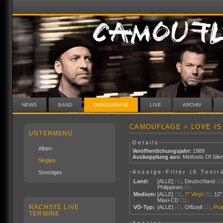
NEWS
BAND
DISKOGRAFIE
LIVE
ARCHIV
CAMOUFLAGE > LOVE IS 
UNTERMENÜ
Details
Alben
Veröffentlichungsjahr:
1989
Auskopplung aus:
Methods Of Sile
Singles
Anzeige-Filter (
0 Tontr
Sonstiges
Land:
[ALLE]
(1)
,
Deutschland
(0
Philippinen
(0)
Medium:
[ALLE]
(3)
,
7" Vinyl
(0)
,
12"
Maxi-CD
(1)
NÄCHSTE LIVE
VÖ-Typ:
[ALLE]
(1)
,
Offiziell
(1)
,
Pr
TERMINE
Anzeige