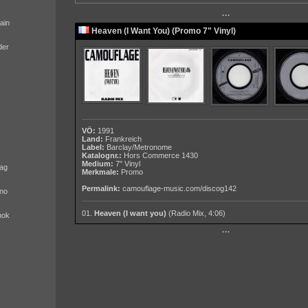
···
ain
Heaven (I Want You) (Promo 7" Vinyl)
der
VÖ:
1991
Land:
Frankreich
Label:
Barclay/Metronome
Katalognr.:
Hors Commerce 1430
Medium:
7" Vinyl
ag
Merkmale:
Promo
Permalink:
camouflage-music.com/discog142
no
01.
Heaven (I want you)
(Radio Mix, 4:06)
nok
···