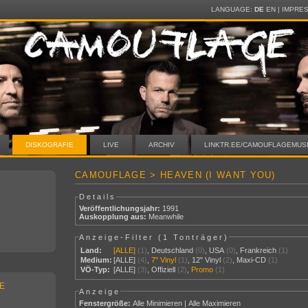
LANGUAGE:
DE
EN
|
IMPRE
DISKOGRAFIE
LIVE
ARCHIV
LINKTR.EE/CAMOUFLAGEMUS
CAMOUFLAGE > HEAVEN (I WANT YOU)
Details
Veröffentlichungsjahr:
1991
Auskopplung aus:
Meanwhile
Anzeige-Filter (
1 Tonträger
)
Land:
[ALLE]
(1)
,
Deutschland
(0)
,
USA
(0)
,
Frankreich
(1)
Medium:
[ALLE]
(4)
,
7" Vinyl
(1)
,
12" Vinyl
(2)
,
Maxi-CD
(1)
VÖ-Typ:
[ALLE]
(3)
,
Offiziell
(2)
,
Promo
(1)
E
Anzeige
Fenstergröße:
Alle Minimieren
|
Alle Maximieren