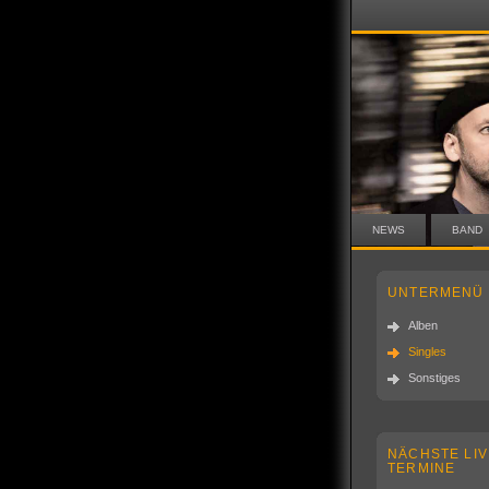
NEWS
BAND
UNTERMENÜ
Alben
Singles
Sonstiges
NÄCHSTE LIV
TERMINE