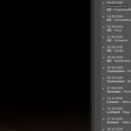
08.08.2026
Kurzauftritt
DE
- Frankfurt/M
14.08.2026
DE
- Schwedt/O
15.08.2026
DE
- Gera
21.08.2026
DE
- Schwerin
22.08.2026
DE
- Görlitz
28.08.2026
DE
- Weißenfels
04.09.2026
Tschechien
- Pr
05.09.2026
Tschechien
- Br
07.09.2026
Slowakei
- Pezi
15.10.2026
Litauen
- Vilnius
16.10.2026
Lettland
- Riga
17.10.2026
Estland
- Tallinn
18.10.2026