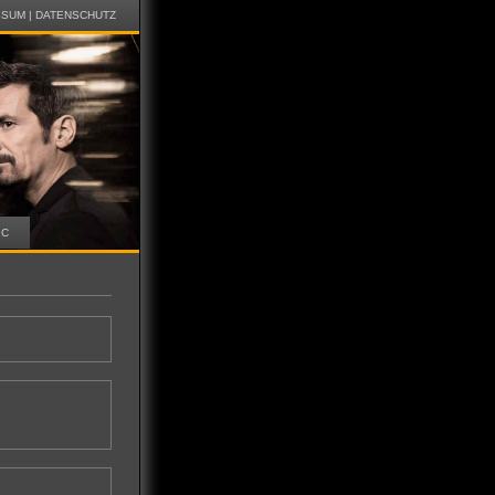
SSUM
|
DATENSCHUTZ
IC