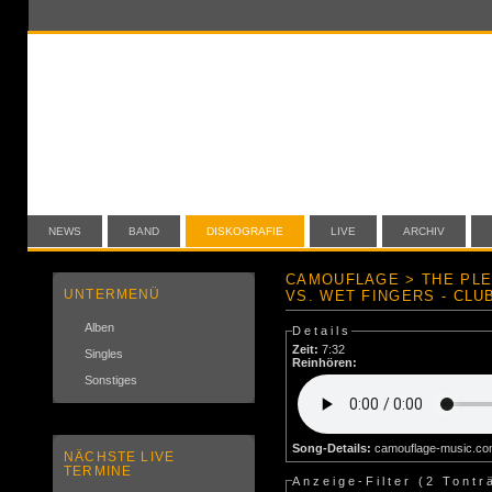
NEWS
BAND
DISKOGRAFIE
LIVE
ARCHIV
CAMOUFLAGE > THE PL
UNTERMENÜ
VS. WET FINGERS - CLU
Alben
Details
Zeit:
7:32
Singles
Reinhören:
Sonstiges
Song-Details:
camouflage-music.c
NÄCHSTE LIVE
TERMINE
Anzeige-Filter (
2 Tontr