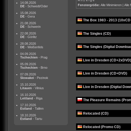
14.08.2026
Fenstergröße:
Alle Minimieren
|
Alle
DE
- Schwedt/Oder
15.08.2026
DE
- Gera
The Box 1983 - 2013 (10xCD
21.08.2026
DE
- Schwerin
The Singles (CD)
22.08.2026
DE
- Görlitz
28.08.2026
The Singles (Digital Downloa
DE
- Weißenfels
04.09.2026
Tschechien
- Prag
Live in Dresden (CD+2xDVD
05.09.2026
Tschechien
- Brno
Live in Dresden (CD+DVD)
07.09.2026
Slowakei
- Pezinok
15.10.2026
Live in Dresden (Digital Dow
Litauen
- Vilnius
16.10.2026
Lettland
- Riga
The Pleasure Remains (Pro
17.10.2026
Estland
- Tallinn
Relocated (CD)
18.10.2026
Estland
- Tartu
Relocated (Promo CD)