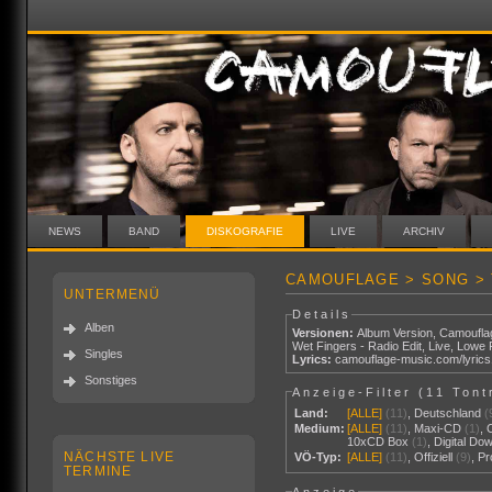
NEWS
BAND
DISKOGRAFIE
LIVE
ARCHIV
CAMOUFLAGE > SONG >
UNTERMENÜ
Details
Alben
Versionen:
Album Version
,
Camouflag
Wet Fingers - Radio Edit
,
Live
,
Lowe 
Singles
Lyrics:
camouflage-music.com/lyric
Sonstiges
Anzeige-Filter (
11 Tont
Land:
[ALLE]
(11)
,
Deutschland
(
Medium:
[ALLE]
(11)
,
Maxi-CD
(1)
,
10xCD Box
(1)
,
Digital Do
NÄCHSTE LIVE
VÖ-Typ:
[ALLE]
(11)
,
Offiziell
(9)
,
P
TERMINE
Anzeige