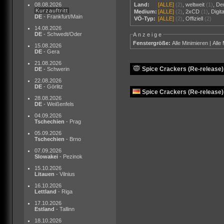
08.08.2026
Land:
[ALLE]
(2)
,
weltweit
(1)
,
De
Kurzauftritt
Medium:
[ALLE]
(2)
,
2xCD
(1)
,
Digit
DE
- Frankfurt/Main
VÖ-Typ:
[ALLE]
(2)
,
Offiziell
(2)
14.08.2026
DE
- Schwedt/Oder
Anzeige
Fenstergröße:
Alle Minimieren
|
Alle
15.08.2026
DE
- Gera
21.08.2026
Spice Crackers (Re-release) 
DE
- Schwerin
22.08.2026
DE
- Görlitz
Spice Crackers (Re-release)
28.08.2026
DE
- Weißenfels
04.09.2026
Tschechien
- Prag
05.09.2026
Tschechien
- Brno
07.09.2026
Slowakei
- Pezinok
15.10.2026
Litauen
- Vilnius
16.10.2026
Lettland
- Riga
17.10.2026
Estland
- Tallinn
18.10.2026