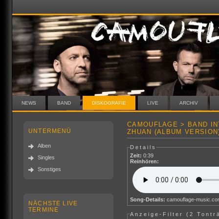
NEWS
BAND
DISKOGRAFIE
LIVE
ARCHIV
CAMOUFLAGE > BAND I
UNTERMENÜ
ZHUAN (ALBUM VERSION
Alben
Details
Zeit:
0:39
Singles
Reinhören:
Sonstiges
Song-Details:
camouflage-music.c
NÄCHSTE LIVE
TERMINE
Anzeige-Filter (
2 Tontr