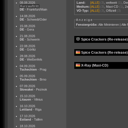
08.08.2026
Land:
[ALLE]
(3)
,
weltweit
(1)
,
De
Kurzauftritt
Medium:
[ALLE]
(3)
,
Maxi-CD
(1)
,
2
DE
- Frankfurt/Main
VÖ-Typ:
[ALLE]
(3)
,
Offiziell
(3)
14.08.2026
DE
- Schwedt/Oder
Anzeige
Fenstergröße:
Alle Minimieren
|
Alle
15.08.2026
DE
- Gera
21.08.2026
Spice Crackers (Re-release) 
DE
- Schwerin
22.08.2026
DE
- Görlitz
Spice Crackers (Re-release)
28.08.2026
DE
- Weißenfels
X-Ray (Maxi-CD)
04.09.2026
Tschechien
- Prag
05.09.2026
Tschechien
- Brno
07.09.2026
Slowakei
- Pezinok
15.10.2026
Litauen
- Vilnius
16.10.2026
Lettland
- Riga
17.10.2026
Estland
- Tallinn
18.10.2026