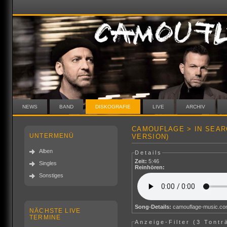
NEWS
BAND
DISKOGRAFIE
LIVE
ARCHIV
CAMOUFLAGE > IN SEAR
UNTERMENÜ
VERSION)
Alben
Details
Zeit:
5:46
Singles
Reinhören:
Sonstiges
Song-Details:
camouflage-music.c
NÄCHSTE LIVE
TERMINE
Anzeige-Filter (
3 Tontr