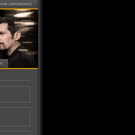
SSUM
|
DATENSCHUTZ
IC