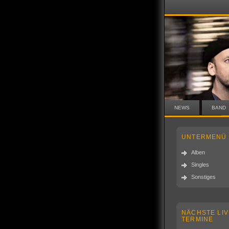
NEWS
BAND
UNTERMENÜ
Alben
Singles
Sonstiges
NÄCHSTE LIV
TERMINE