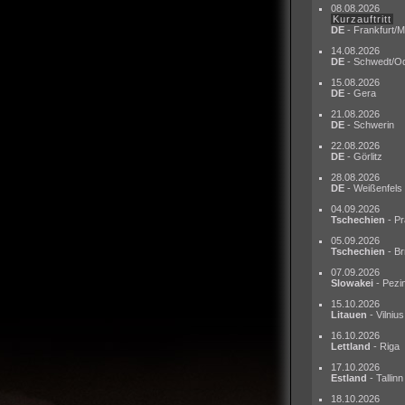
08.08.2026
Kurzauftritt
DE
- Frankfurt/M
14.08.2026
DE
- Schwedt/O
15.08.2026
DE
- Gera
21.08.2026
DE
- Schwerin
22.08.2026
DE
- Görlitz
28.08.2026
DE
- Weißenfels
04.09.2026
Tschechien
- Pr
05.09.2026
Tschechien
- Br
07.09.2026
Slowakei
- Pezi
15.10.2026
Litauen
- Vilnius
16.10.2026
Lettland
- Riga
17.10.2026
Estland
- Tallinn
18.10.2026