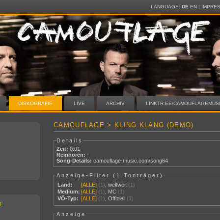
LANGUAGE:
DE
EN
|
IMPRE
DISKOGRAFIE
LIVE
ARCHIV
LINKTR.EE/CAMOUFLAGEMUS
CAMOUFLAGE > KLING KLANG (DEMO)
Details
Zeit:
0:01
Reinhören:
-
Song-Details:
camouflage-music.com/song64
Anzeige-Filter (
1 Tonträger
)
Land:
[ALLE]
(1)
,
weltweit
(1)
Medium:
[ALLE]
(1)
,
MC
(1)
VÖ-Typ:
[ALLE]
(1)
,
Offiziell
(1)
E
Anzeige