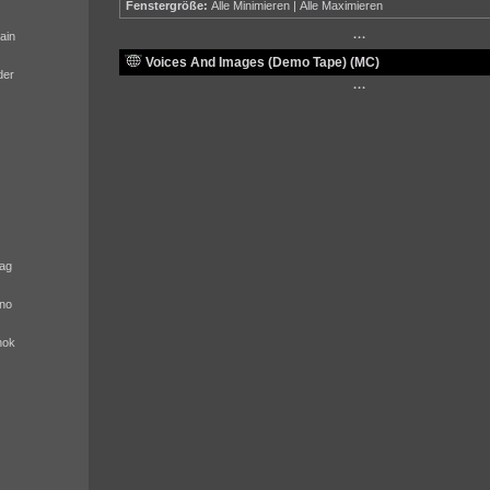
Fenstergröße:
Alle Minimieren
|
Alle Maximieren
ain
···
Voices And Images (Demo Tape) (MC)
der
···
ag
no
nok