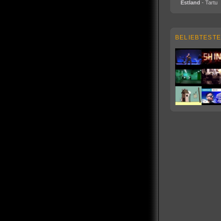
Estland
- Tartu
BELIEBTESTE