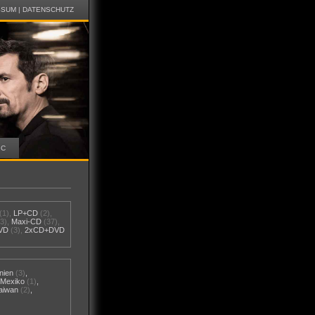
SSUM
|
DATENSCHUTZ
IC
(1),
LP+CD
(2),
(3),
Maxi-CD
(37),
VD
(3),
2xCD+DVD
nien
(3)
,
,
Mexiko
(1)
,
aiwan
(2)
,