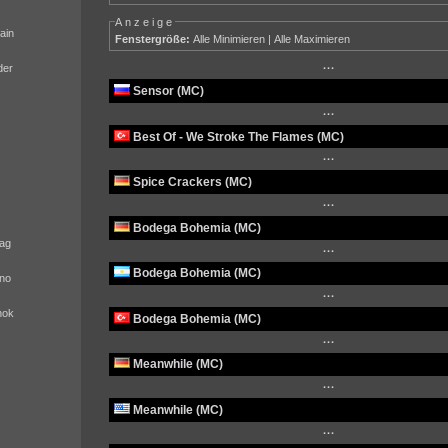
Anzeige
ain
Fenstergröße:
Alle Minimieren
|
Alle Maximieren
der
···
Sensor (MC)
···
Best Of - We Stroke The Flames (MC)
···
Spice Crackers (MC)
···
Bodega Bohemia (MC)
ag
···
Bodega Bohemia (MC)
no
···
nok
Bodega Bohemia (MC)
···
Meanwhile (MC)
···
Meanwhile (MC)
···