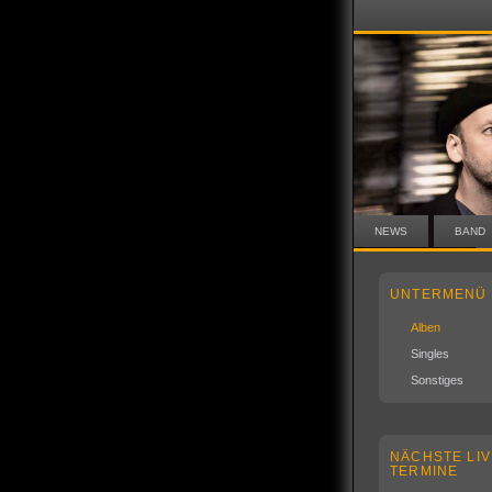
NEWS
BAND
UNTERMENÜ
Alben
Singles
Sonstiges
NÄCHSTE LIV
TERMINE