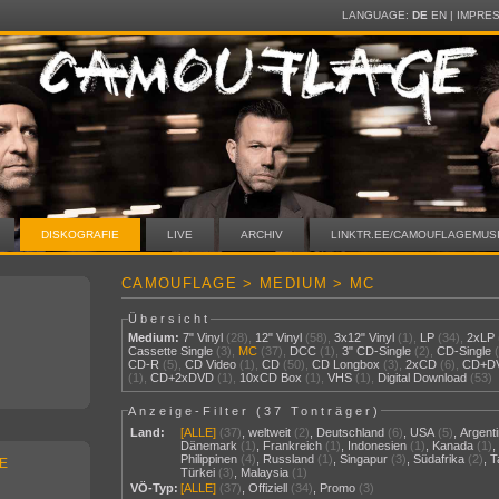
LANGUAGE:
DE
EN
|
IMPRE
DISKOGRAFIE
LIVE
ARCHIV
LINKTR.EE/CAMOUFLAGEMUS
CAMOUFLAGE > MEDIUM > MC
Übersicht
Medium:
7" Vinyl
(28),
12" Vinyl
(58),
3x12" Vinyl
(1),
LP
(34),
2xLP
Cassette Single
(3),
MC
(37),
DCC
(1),
3" CD-Single
(2),
CD-Single
CD-R
(5),
CD Video
(1),
CD
(50),
CD Longbox
(3),
2xCD
(6),
CD+D
(1),
CD+2xDVD
(1),
10xCD Box
(1),
VHS
(1),
Digital Download
(53)
Anzeige-Filter (
37 Tonträger
)
Land:
[ALLE]
(37)
,
weltweit
(2)
,
Deutschland
(6)
,
USA
(5)
,
Argenti
Dänemark
(1)
,
Frankreich
(1)
,
Indonesien
(1)
,
Kanada
(1)
Philippinen
(4)
,
Russland
(1)
,
Singapur
(3)
,
Südafrika
(2)
,
T
E
Türkei
(3)
,
Malaysia
(1)
VÖ-Typ:
[ALLE]
(37)
,
Offiziell
(34)
,
Promo
(3)