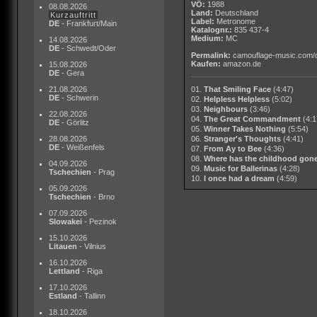
VÖ:
1988
08.08.2026
Land:
Deutschland
Kurzauftritt
Label:
Metronome
DE
- Frankfurt/Main
Katalognr.:
835 437-4
Medium:
MC
14.08.2026
DE
- Schwedt/Oder
Permalink:
camouflage-music.com/
Kaufen:
amazon.de
15.08.2026
DE
- Gera
21.08.2026
01.
That Smiling Face
(4:47)
DE
- Schwerin
02.
Helpless Helpless
(5:02)
03.
Neighbours
(3:46)
22.08.2026
04.
The Great Commandment
(4:1
DE
- Görlitz
05.
Winner Takes Nothing
(5:54)
28.08.2026
06.
Stranger's Thoughts
(4:41)
DE
- Weißenfels
07.
From Ay to Bee
(4:36)
08.
Where has the childhood gon
04.09.2026
09.
Music for Ballerinas
(4:28)
Tschechien
- Prag
10.
I once had a dream
(4:59)
05.09.2026
Tschechien
- Brno
07.09.2026
Slowakei
- Pezinok
15.10.2026
Litauen
- Vilnius
16.10.2026
Lettland
- Riga
17.10.2026
Estland
- Tallinn
18.10.2026