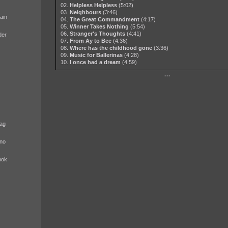
02.
Helpless Helpless
(5:02)
03.
Neighbours
(3:46)
ain
04.
The Great Commandment
(4:17)
05.
Winner Takes Nothing
(5:54)
06.
Stranger's Thoughts
(4:41)
der
07.
From Ay to Bee
(4:36)
08.
Where has the childhood gone
(3:36)
09.
Music for Ballerinas
(4:28)
10.
I once had a dream
(4:59)
···
ag
no
nok