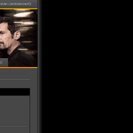
SSUM
|
DATENSCHUTZ
IC