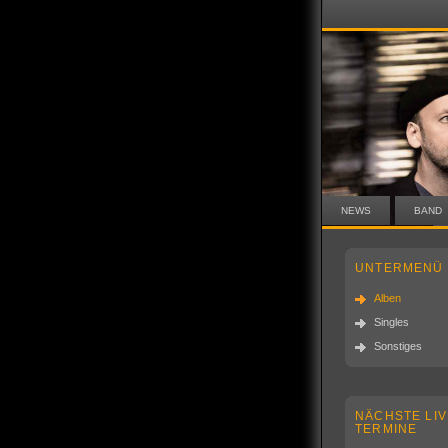
NEWS
BAND
UNTERMENÜ
Alben
Singles
Sonstiges
NÄCHSTE LIV
TERMINE