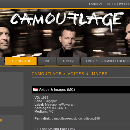
LANGUAGE:
DE
EN
|
IMPRE
DISKOGRAFIE
LIVE
ARCHIV
LINKTR.EE/CAMOUFLAGEMUS
CAMOUFLAGE > VOICES & IMAGES
···
Voices & Images (MC)
VÖ:
1988
Land:
Singapur
Label:
Metronome/Polygram
Katalognr.:
835 437-4
Medium:
MC
Permalink:
camouflage-music.com/discog186
E
01.
That Smiling Face
(4:47)