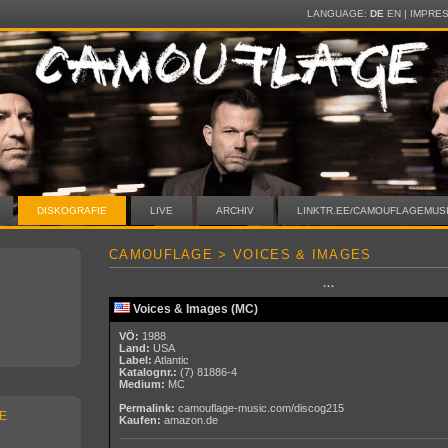
LANGUAGE:
DE
EN
|
IMPRE
DISKOGRAFIE
LIVE
ARCHIV
LINKTR.EE/CAMOUFLAGEMUS
CAMOUFLAGE > VOICES & IMAGES
···
Voices & Images (MC)
VÖ:
1988
Land:
USA
Label:
Atlantic
Katalognr.:
(7) 81886-4
Medium:
MC
Permalink:
camouflage-music.com/discog215
E
Kaufen:
amazon.de