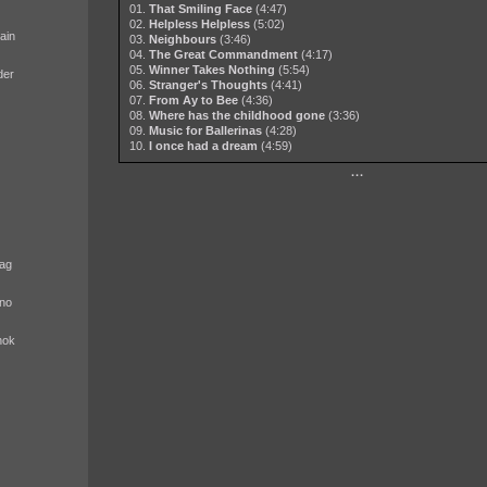
01.
That Smiling Face
(4:47)
02.
Helpless Helpless
(5:02)
ain
03.
Neighbours
(3:46)
04.
The Great Commandment
(4:17)
05.
Winner Takes Nothing
(5:54)
der
06.
Stranger's Thoughts
(4:41)
07.
From Ay to Bee
(4:36)
08.
Where has the childhood gone
(3:36)
09.
Music for Ballerinas
(4:28)
10.
I once had a dream
(4:59)
···
ag
no
nok