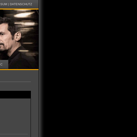
SSUM
|
DATENSCHUTZ
IC