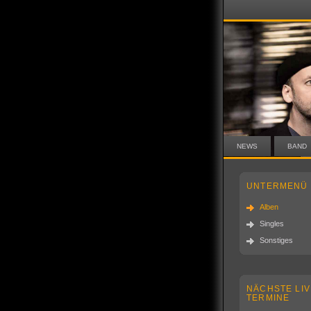
NEWS
BAND
UNTERMENÜ
Alben
Singles
Sonstiges
NÄCHSTE LIV
TERMINE