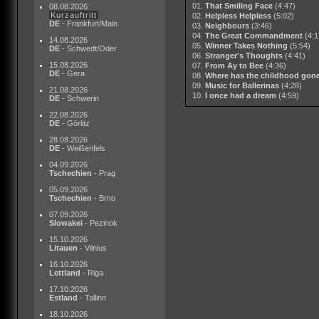
01.
That Smiling Face
(4:47)
08.08.2026
Kurzauftritt
02.
Helpless Helpless
(5:02)
DE
- Frankfurt/Main
03.
Neighbours
(3:46)
04.
The Great Commandment
(4:1
14.08.2026
05.
Winner Takes Nothing
(5:54)
DE
- Schwedt/Oder
06.
Stranger's Thoughts
(4:41)
15.08.2026
07.
From Ay to Bee
(4:36)
DE
- Gera
08.
Where has the childhood gon
09.
Music for Ballerinas
(4:28)
21.08.2026
10.
I once had a dream
(4:59)
DE
- Schwerin
22.08.2026
DE
- Görlitz
28.08.2026
DE
- Weißenfels
04.09.2026
Tschechien
- Prag
05.09.2026
Tschechien
- Brno
07.09.2026
Slowakei
- Pezinok
15.10.2026
Litauen
- Vilnius
16.10.2026
Lettland
- Riga
17.10.2026
Estland
- Tallinn
18.10.2026