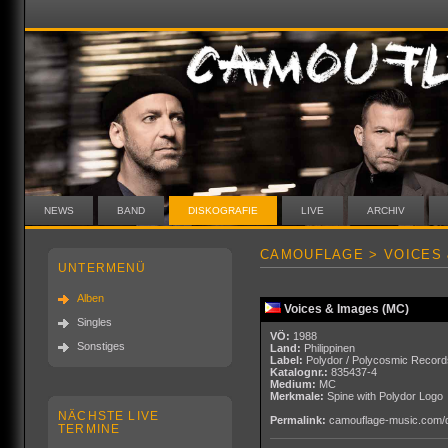
NEWS
BAND
DISKOGRAFIE
LIVE
ARCHIV
CAMOUFLAGE > VOICES 
UNTERMENÜ
Alben
Voices & Images (MC)
Singles
VÖ:
1988
Sonstiges
Land:
Philippinen
Label:
Polydor / Polycosmic Record
Katalognr.:
835437-4
Medium:
MC
Merkmale:
Spine with Polydor Logo
NÄCHSTE LIVE
Permalink:
camouflage-music.com/
TERMINE