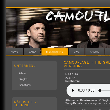
NEWS
BAND
DISKOGRAFIE
LIVE
ARCHIV
CAMOUFLAGE > THE GR
UNTERMENÜ
VERSION)
Alben
Details
Zeit:
3:10
Singles
Reinhören:
Sonstiges
Alternative Remixnamen:
NÄCHSTE LIVE
Song-Details:
camouflage-music.c
TERMINE