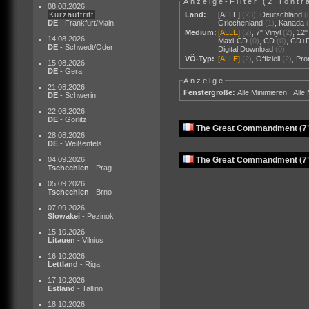
Anzeige-Filter (
2 Tontr
08.08.2026
Kurzauftritt
Land:
[ALLE]
(23)
,
Deutschland
(
DE
- Frankfurt/Main
Griechenland
(1)
,
Kanada
Medium:
[ALLE]
(2)
,
7" Vinyl
(2)
,
12"
14.08.2026
Maxi-CD
(0)
,
CD
(0)
,
CD+
DE
- Schwedt/Oder
Digital Download
(0)
VÖ-Typ:
[ALLE]
(2)
,
Offiziell
(2)
,
Pr
15.08.2026
DE
- Gera
Anzeige
21.08.2026
Fenstergröße:
Alle Minimieren
|
Alle
DE
- Schwerin
22.08.2026
DE
- Görlitz
The Great Commandment (7" 
28.08.2026
DE
- Weißenfels
The Great Commandment (7" 
04.09.2026
Tschechien
- Prag
05.09.2026
Tschechien
- Brno
07.09.2026
Slowakei
- Pezinok
15.10.2026
Litauen
- Vilnius
16.10.2026
Lettland
- Riga
17.10.2026
Estland
- Tallinn
18.10.2026