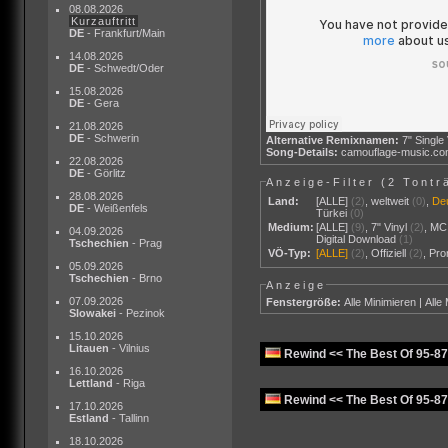
08.08.2026
Kurzauftritt
DE
- Frankfurt/Main
14.08.2026
DE
- Schwedt/Oder
15.08.2026
DE
- Gera
21.08.2026
DE
- Schwerin
Alternative Remixnamen:
7" Single
Song-Details:
camouflage-music.c
22.08.2026
DE
- Görlitz
Anzeige-Filter (
2 Tontr
28.08.2026
Land:
[ALLE]
(2)
,
weltweit
(0)
,
De
DE
- Weißenfels
Türkei
(0)
Medium:
[ALLE]
(9)
,
7" Vinyl
(2)
,
MC
04.09.2026
Digital Download
(1)
Tschechien
- Prag
VÖ-Typ:
[ALLE]
(2)
,
Offiziell
(2)
,
Pr
05.09.2026
Tschechien
- Brno
Anzeige
07.09.2026
Fenstergröße:
Alle Minimieren
|
Alle
Slowakei
- Pezinok
15.10.2026
Litauen
- Vilnius
Rewind << The Best Of 95-87
16.10.2026
Lettland
- Riga
Rewind << The Best Of 95-8
17.10.2026
Estland
- Tallinn
18.10.2026