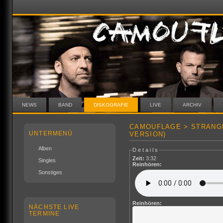
NEWS
BAND
DISKOGRAFIE
LIVE
ARCHIV
CAMOUFLAGE > STRANGE
UNTERMENÜ
VERSION)
Alben
Details
Zeit:
3:32
Singles
Reinhören:
Sonstiges
Reinhören:
NÄCHSTE LIVE
TERMINE