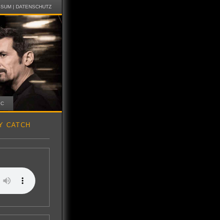
SSUM
|
DATENSCHUTZ
IC
Y CATCH