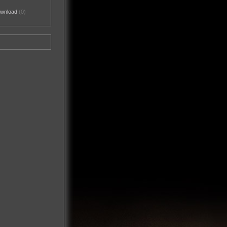
ownload
(0)