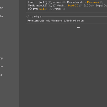
Land:
[ALLE]
(1)
,
weltweit
(0)
,
Deutschland
(1)
,
Dänemark
(0)
Medium:
[ALLE]
(1)
,
12" Vinyl
(1)
,
Maxi-CD
(0)
,
2xCD
(0)
,
Digital D
ain
VÖ-Typ:
[ALLE]
(0)
,
Offiziell
(0)
der
Anzeige
Fenstergröße:
Alle Minimieren
|
Alle Maximieren
···
ag
no
nok