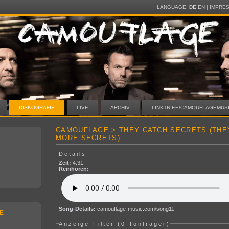
LANGUAGE:
DE
EN
|
IMPRE
DISKOGRAFIE
LIVE
ARCHIV
LINKTR.EE/CAMOUFLAGEMUS
CAMOUFLAGE > THEY CATCH SECRETS (THE
MORE SECRETS)
Details
Zeit:
4:31
Reinhören:
Song-Details:
camouflage-music.com/song11
E
Anzeige-Filter (
0 Tonträger
)