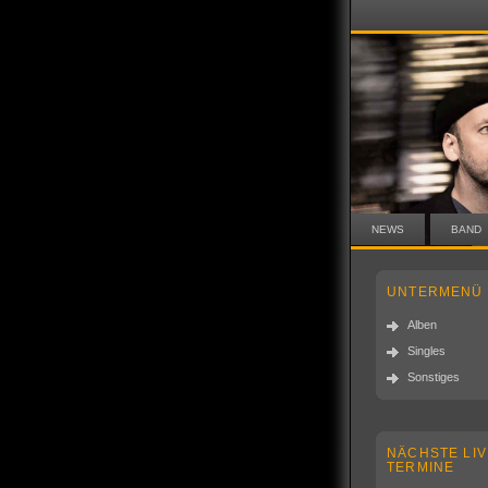
NEWS
BAND
UNTERMENÜ
Alben
Singles
Sonstiges
NÄCHSTE LIV
TERMINE