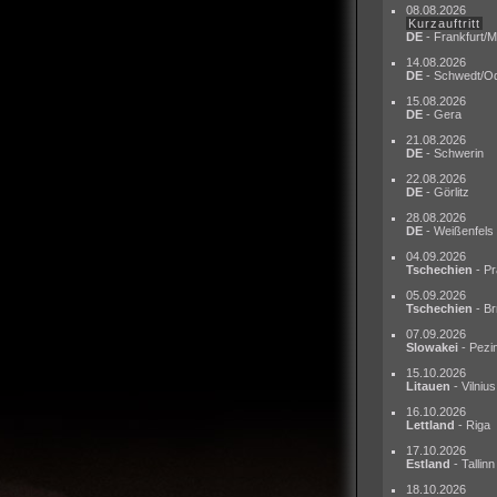
08.08.2026
Kurzauftritt
DE
- Frankfurt/M
14.08.2026
DE
- Schwedt/O
15.08.2026
DE
- Gera
21.08.2026
DE
- Schwerin
22.08.2026
DE
- Görlitz
28.08.2026
DE
- Weißenfels
04.09.2026
Tschechien
- Pr
05.09.2026
Tschechien
- Br
07.09.2026
Slowakei
- Pezi
15.10.2026
Litauen
- Vilnius
16.10.2026
Lettland
- Riga
17.10.2026
Estland
- Tallinn
18.10.2026