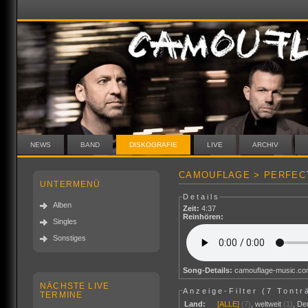
NEWS
BAND
DISKOGRAFIE
LIVE
ARCHIV
CAMOUFLAGE > PERFECT
UNTERMENÜ
Details
Alben
Zeit:
4:37
Reinhören:
Singles
Sonstiges
Song-Details:
camouflage-music.c
NÄCHSTE LIVE
Anzeige-Filter (
7 Tontr
TERMINE
Land:
[ALLE]
(7)
,
weltweit
(1)
,
De