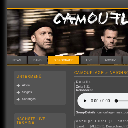
NEWS
BAND
DISKOGRAFIE
LIVE
ARCHIV
CAMOUFLAGE > NEIGHB
UNTERMENÜ
Details
Alben
Zeit:
6:31
Reinhören:
Singles
Sonstiges
Song-Details:
camouflage-music.c
NÄCHSTE LIVE
Anzeige-Filter (
1 Tontr
TERMINE
Land:
[ALLE]
(3)
,
Deutschland
(2