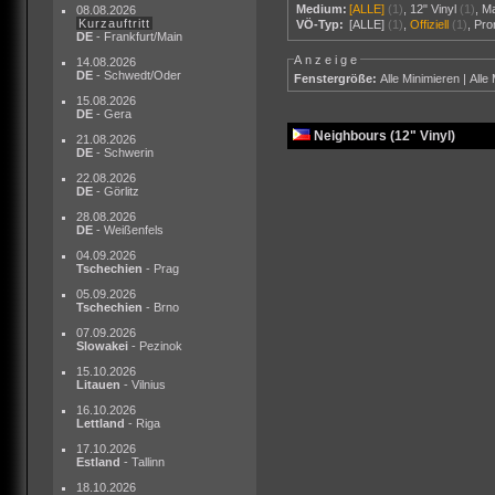
Medium:
[ALLE]
(1)
,
12" Vinyl
(1)
,
M
08.08.2026
Kurzauftritt
VÖ-Typ:
[ALLE]
(1)
,
Offiziell
(1)
,
Pr
DE
- Frankfurt/Main
Anzeige
14.08.2026
DE
- Schwedt/Oder
Fenstergröße:
Alle Minimieren
|
Alle
15.08.2026
DE
- Gera
Neighbours (12" Vinyl)
21.08.2026
DE
- Schwerin
22.08.2026
DE
- Görlitz
28.08.2026
DE
- Weißenfels
04.09.2026
Tschechien
- Prag
05.09.2026
Tschechien
- Brno
07.09.2026
Slowakei
- Pezinok
15.10.2026
Litauen
- Vilnius
16.10.2026
Lettland
- Riga
17.10.2026
Estland
- Tallinn
18.10.2026