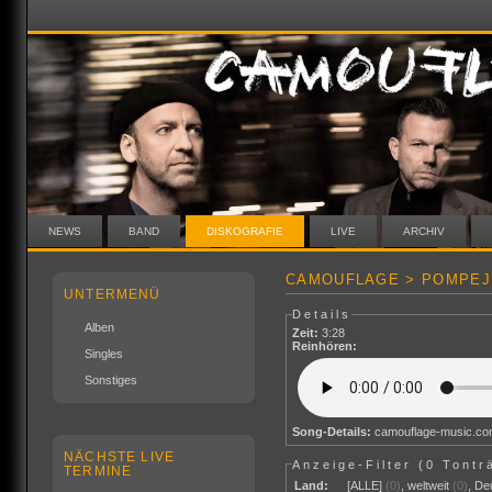
NEWS
BAND
DISKOGRAFIE
LIVE
ARCHIV
CAMOUFLAGE > POMPEJI
UNTERMENÜ
Details
Alben
Zeit:
3:28
Reinhören:
Singles
Sonstiges
Song-Details:
camouflage-music.c
NÄCHSTE LIVE
Anzeige-Filter (
0 Tontr
TERMINE
Land:
[ALLE]
(0)
,
weltweit
(0)
,
De