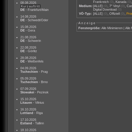
Frankreich
(0)
,
Kanada
(0)
08.08.2026
Medium:
[ALLE]
(0)
,
7" Vinyl
(0)
,
Cas
Kurzauftritt
Digital Download
(0)
DE
- Frankfurt/Main
VÖ-Typ:
[ALLE]
(0)
,
Offiziell
(0)
,
Pr
14.08.2026
DE
- Schwedt/Oder
Anzeige
15.08.2026
Fenstergröße:
Alle Minimieren
|
Alle
DE
- Gera
21.08.2026
DE
- Schwerin
22.08.2026
DE
- Görlitz
28.08.2026
DE
- Weißenfels
04.09.2026
Tschechien
- Prag
05.09.2026
Tschechien
- Brno
07.09.2026
Slowakei
- Pezinok
15.10.2026
Litauen
- Vilnius
16.10.2026
Lettland
- Riga
17.10.2026
Estland
- Tallinn
18.10.2026