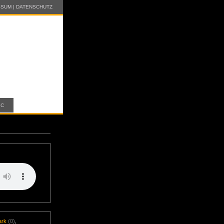
SSUM
|
DATENSCHUTZ
IC
ark
(0)
,