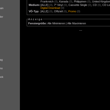
Frankreich
(0)
,
Kanada
(0)
,
Philippinen
(0)
,
United Kingdo
Medium:
[ALLE]
(0)
,
7" Vinyl
(0)
,
Cassette Single
(0)
,
CD
(0)
,
CD Lo
Digital Download
(0)
ain
VÖ-Typ:
[ALLE]
(0)
,
Offiziell
(0)
,
Promo
(0)
der
Anzeige
Fenstergröße:
Alle Minimieren
|
Alle Maximieren
···
ag
no
nok