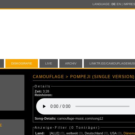
LANGUAGE:
DE
EN
|
IMPRE
DISKOGRAFIE
LIVE
ARCHIV
LINKTR.EE/CAMOUFLAGEMUS
CAMOUFLAGE > POMPEJI (SINGLE VERSION)
Details
Zeit:
3:28
Reinhören:
Song-Details:
camouflage-music.com/song12
E
Anzeige-Filter (
0 Tonträger
)
Land:
[ALLE]
(0)
,
weltweit
(0)
,
Deutschland
(0)
,
USA
(0)
,
Dänem