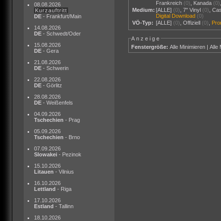
Frankreich
(0)
,
Kanada
(0)
08.08.2026
Medium:
[ALLE]
(0)
,
7" Vinyl
(0)
,
Cas
Kurzauftritt
Digital Download
(0)
DE
- Frankfurt/Main
VÖ-Typ:
[ALLE]
(0)
,
Offiziell
(0)
,
Pr
14.08.2026
DE
- Schwedt/Oder
Anzeige
15.08.2026
Fenstergröße:
Alle Minimieren
|
Alle
DE
- Gera
21.08.2026
DE
- Schwerin
22.08.2026
DE
- Görlitz
28.08.2026
DE
- Weißenfels
04.09.2026
Tschechien
- Prag
05.09.2026
Tschechien
- Brno
07.09.2026
Slowakei
- Pezinok
15.10.2026
Litauen
- Vilnius
16.10.2026
Lettland
- Riga
17.10.2026
Estland
- Tallinn
18.10.2026