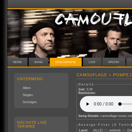
NEWS
BAND
DISKOGRAFIE
LIVE
ARCHIV
CAMOUFLAGE > POMPEJI
UNTERMENÜ
Details
Alben
Zeit:
3:28
Reinhören:
Singles
Sonstiges
Song-Details:
camouflage-music.c
NÄCHSTE LIVE
Anzeige-Filter (
0 Tontr
TERMINE
Land:
[ALLE]
(0)
,
weltweit
(0)
,
De