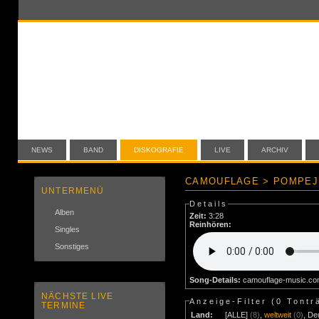
NEWS
BAND
DISKOGRAFIE
LIVE
ARCHIV
CAMOUFLAGE > POMPEJI
UNTERMENÜ
Details
Alben
Zeit:
3:28
Reinhören:
Singles
Sonstiges
Song-Details:
camouflage-music.c
NÄCHSTE LIVE
Anzeige-Filter (
0 Tontr
TERMINE
Land:
[ALLE]
(8)
,
weltweit
(0)
,
De