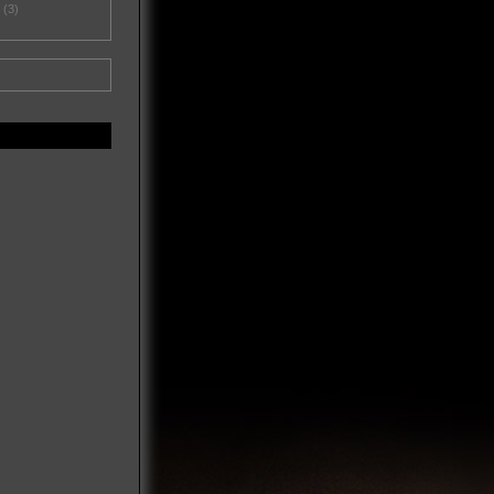
d
(3)