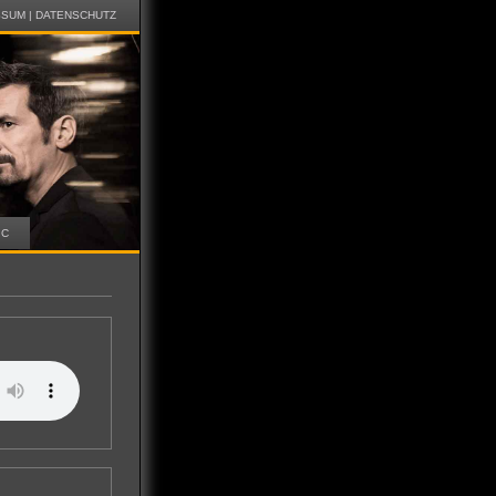
SSUM
|
DATENSCHUTZ
IC