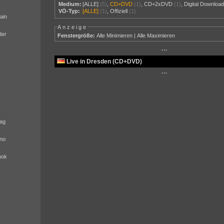
Medium:
[ALLE]
(5)
,
CD+DVD
(1)
,
CD+2xDVD
(1)
,
Digital Downloa
VÖ-Typ:
[ALLE]
(1)
,
Offiziell
(1)
ain
Anzeige
der
Fenstergröße:
Alle Minimieren
|
Alle Maximieren
···
Live in Dresden (CD+DVD)
···
ag
no
nok