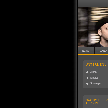
NEWS
BAND
UNTERMENÜ
Alben
Singles
Sonstiges
NÄCHSTE LIV
TERMINE