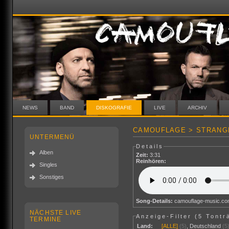
NEWS
BAND
DISKOGRAFIE
LIVE
ARCHIV
CAMOUFLAGE > STRANGE
UNTERMENÜ
Details
Alben
Zeit:
3:31
Reinhören:
Singles
Sonstiges
Song-Details:
camouflage-music.c
NÄCHSTE LIVE
Anzeige-Filter (
5 Tontr
TERMINE
Land:
[ALLE]
(5)
,
Deutschland
(5