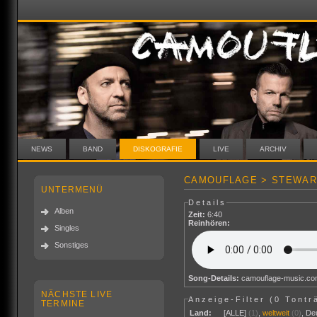
NEWS
BAND
DISKOGRAFIE
LIVE
ARCHIV
CAMOUFLAGE > STEWAR
UNTERMENÜ
Details
Alben
Zeit:
6:40
Reinhören:
Singles
Sonstiges
Song-Details:
camouflage-music.co
NÄCHSTE LIVE
Anzeige-Filter (
0 Tontr
TERMINE
Land:
[ALLE]
(1)
,
weltweit
(0)
,
De