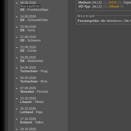
Medium:
[ALLE]
(1)
,
2xCD
(0)
,
Digit
08.08.2026
Kurzauftritt
VÖ-Typ:
[ALLE]
(0)
,
Offiziell
(0)
DE
- Frankfurt/Main
Anzeige
14.08.2026
DE
- Schwedt/Oder
Fenstergröße:
Alle Minimieren
|
Alle
15.08.2026
DE
- Gera
21.08.2026
DE
- Schwerin
22.08.2026
DE
- Görlitz
28.08.2026
DE
- Weißenfels
04.09.2026
Tschechien
- Prag
05.09.2026
Tschechien
- Brno
07.09.2026
Slowakei
- Pezinok
15.10.2026
Litauen
- Vilnius
16.10.2026
Lettland
- Riga
17.10.2026
Estland
- Tallinn
18.10.2026