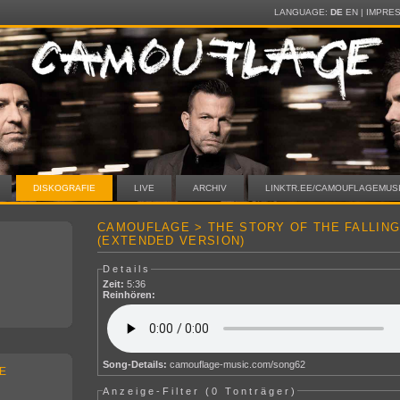
LANGUAGE:
DE
EN
|
IMPRE
DISKOGRAFIE
LIVE
ARCHIV
LINKTR.EE/CAMOUFLAGEMUS
CAMOUFLAGE > THE STORY OF THE FALLING
(EXTENDED VERSION)
Details
Zeit:
5:36
Reinhören:
Song-Details:
camouflage-music.com/song62
E
Anzeige-Filter (
0 Tonträger
)