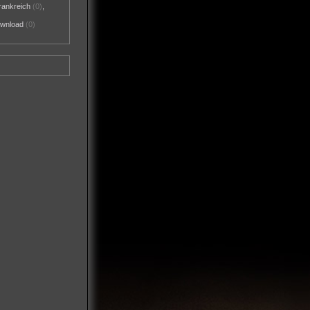
rankreich
(0)
,
ownload
(0)