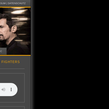
SSUM
|
DATENSCHUTZ
IC
 FIGHTERS