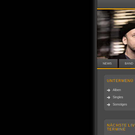
NEWS
BAND
UNTERMENÜ
Alben
Singles
Sonstiges
NÄCHSTE LIV
TERMINE