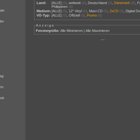
Land:
[ALLE]
(0)
,
weltweit
(0)
,
Deutschland
(0)
,
Dänemark
(0)
,
F
Philippinen
(0)
ain
Medium:
[ALLE]
(0)
,
12" Vinyl
(0)
,
Maxi-CD
(0)
,
2xCD
(0)
,
Digital D
VÖ-Typ:
[ALLE]
(0)
,
Offiziell
(0)
,
Promo
(0)
der
Anzeige
Fenstergröße:
Alle Minimieren
|
Alle Maximieren
···
ag
no
nok