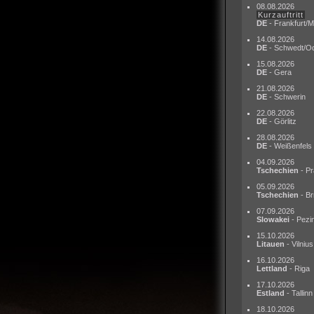
08.08.2026
Kurzauftritt
DE
- Frankfurt/M
14.08.2026
DE
- Schwedt/O
15.08.2026
DE
- Gera
21.08.2026
DE
- Schwerin
22.08.2026
DE
- Görlitz
28.08.2026
DE
- Weißenfels
04.09.2026
Tschechien
- Pr
05.09.2026
Tschechien
- Br
07.09.2026
Slowakei
- Pezi
15.10.2026
Litauen
- Vilnius
16.10.2026
Lettland
- Riga
17.10.2026
Estland
- Tallinn
18.10.2026