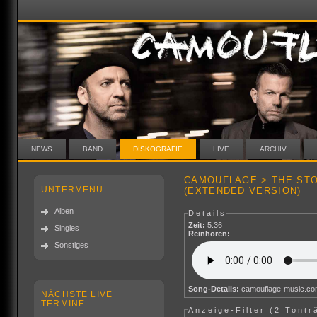
NEWS
BAND
DISKOGRAFIE
LIVE
ARCHIV
CAMOUFLAGE > THE STO
UNTERMENÜ
(EXTENDED VERSION)
Alben
Details
Zeit:
5:36
Singles
Reinhören:
Sonstiges
Song-Details:
camouflage-music.c
NÄCHSTE LIVE
TERMINE
Anzeige-Filter (
2 Tontr