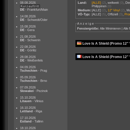
08.08.2026
Land:
[ALLE]
(2)
,
weltweit
(0)
,
De
Kurzauftritt
Philippinen
(0)
DE
- Frankfurt/Main
Medium:
[ALLE]
(2)
,
12" Vinyl
(2)
,
M
VÖ-Typ:
[ALLE]
(5)
,
Offiziell
(3)
,
Pr
14.08.2026
DE
- Schwedt/Oder
Anzeige
15.08.2026
Fenstergröße:
Alle Minimieren
|
Alle
DE
- Gera
21.08.2026
DE
- Schwerin
Love Is A Shield (Promo 12" 
22.08.2026
DE
- Görlitz
Love Is A Shield (Promo 12" 
28.08.2026
DE
- Weißenfels
04.09.2026
Tschechien
- Prag
05.09.2026
Tschechien
- Brno
07.09.2026
Slowakei
- Pezinok
15.10.2026
Litauen
- Vilnius
16.10.2026
Lettland
- Riga
17.10.2026
Estland
- Tallinn
18.10.2026