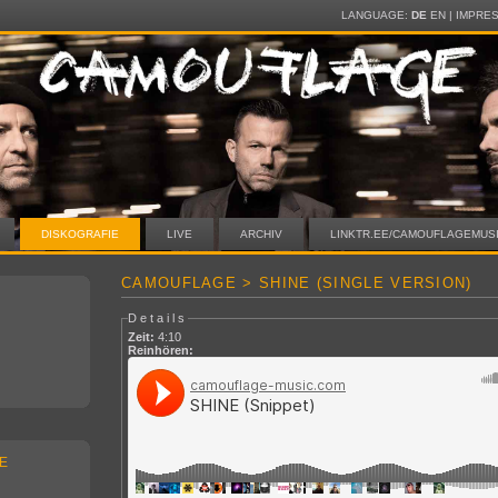
LANGUAGE:
DE
EN
|
IMPRE
DISKOGRAFIE
LIVE
ARCHIV
LINKTR.EE/CAMOUFLAGEMUS
CAMOUFLAGE > SHINE (SINGLE VERSION)
Details
Zeit:
4:10
Reinhören:
E