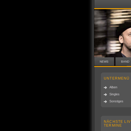
NEWS
BAND
UNTERMENÜ
Alben
Singles
Sonstiges
NÄCHSTE LIV
TERMINE