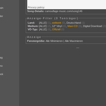
ain
Song-Details:
camouflage-music.com/song146
der
Anzeige-Filter (
0 Tonträger
)
Land:
[ALLE]
(1)
,
weltweit
(0)
,
Deutschland
(1)
Medium:
[ALLE]
(2)
,
12" Vinyl
(0)
,
Maxi-CD
(0)
,
Digital Download
(2
VÖ-Typ:
[ALLE]
(0)
,
Offiziell
(0)
Anzeige
Fenstergröße:
Alle Minimieren
|
Alle Maximieren
···
ag
no
nok