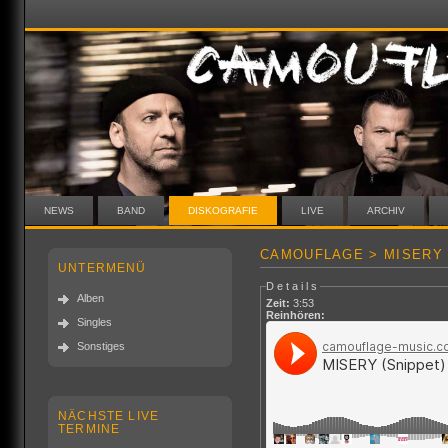
NEWS
BAND
DISKOGRAFIE
LIVE
ARCHIV
CAMOUFLAGE > MISERY 
UNTERMENÜ
Details
Alben
Zeit:
3:53
Reinhören:
Singles
Sonstiges
NÄCHSTE LIVE
TERMINE