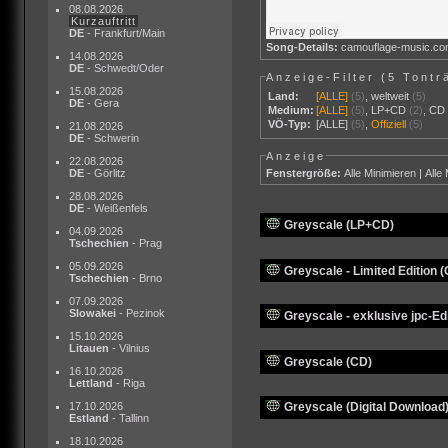
08.08.2026
Kurzauftritt
DE
- Frankfurt/Main
Song-Details:
camouflage-music.c
14.08.2026
DE
- Schwedt/Oder
Anzeige-Filter (
5 Tontr
15.08.2026
Land:
[ALLE]
(5)
,
weltweit
(5)
DE
- Gera
Medium:
[ALLE]
(5)
,
LP+CD
(2)
,
CD
VÖ-Typ:
[ALLE]
(5)
,
Offiziell
(5)
21.08.2026
DE
- Schwerin
Anzeige
22.08.2026
Fenstergröße:
Alle Minimieren
|
Alle
DE
- Görlitz
28.08.2026
DE
- Weißenfels
Greyscale (LP+CD)
04.09.2026
Tschechien
- Prag
05.09.2026
Greyscale - Limited Edition 
Tschechien
- Brno
07.09.2026
Slowakei
- Pezinok
Greyscale - exklusive jpc-Edi
15.10.2026
Litauen
- Vilnius
Greyscale (CD)
16.10.2026
Lettland
- Riga
17.10.2026
Greyscale (Digital Download
Estland
- Tallinn
18.10.2026