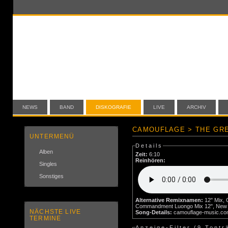
NEWS
BAND
DISKOGRAFIE
LIVE
ARCHIV
CAMOUFLAGE > THE GRE
UNTERMENÜ
Details
Alben
Zeit:
6:10
Reinhören:
Singles
Sonstiges
Alternative Remixnamen:
12" Mix,
Commandment Luongo Mix 12", New 12
NÄCHSTE LIVE
Song-Details:
camouflage-music.c
TERMINE
Anzeige-Filter (
9 Tontr