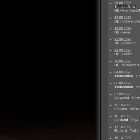
08.08.2026
Kurzauftritt
DE
- Frankfurt/M
14.08.2026
DE
- Schwedt/O
15.08.2026
DE
- Gera
21.08.2026
DE
- Schwerin
22.08.2026
DE
- Görlitz
28.08.2026
DE
- Weißenfels
04.09.2026
Tschechien
- Pr
05.09.2026
Tschechien
- Br
07.09.2026
Slowakei
- Pezi
15.10.2026
Litauen
- Vilnius
16.10.2026
Lettland
- Riga
17.10.2026
Estland
- Tallinn
18.10.2026