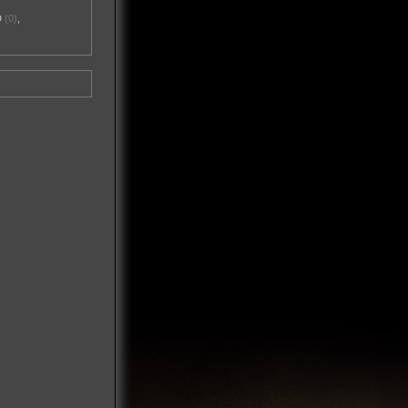
D
(0)
,