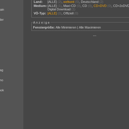
Land:
[ALLE]
(2)
,
weltweit
(0)
,
Deutschland
(2)
Medium:
[ALLE]
(1)
,
Maxi-CD
(0)
,
CD
(0)
,
CD+DVD
(0)
,
CD+2xDV
Digital Download
(1)
ain
VÖ-Typ:
[ALLE]
(0)
,
Offiziell
(0)
der
Anzeige
Fenstergröße:
Alle Minimieren
|
Alle Maximieren
···
ag
no
nok