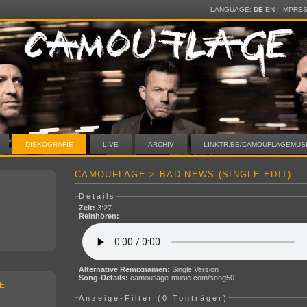
LANGUAGE:
DE
EN
|
IMPRE
DISKOGRAFIE
LIVE
ARCHIV
LINKTR.EE/CAMOUFLAGEMUS
CAMOUFLAGE > BAD NEWS (SINGLE EDIT)
Details
Zeit:
3:27
Reinhören:
Alternative Remixnamen:
Single Version
Song-Details:
camouflage-music.com/song50
E
Anzeige-Filter (
0 Tonträger
)