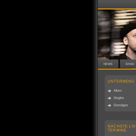
NEWS
BAND
UNTERMENÜ
Alben
Singles
Sonstiges
NÄCHSTE LIV
TERMINE