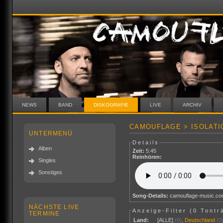
NEWS
BAND
DISKOGRAFIE
LIVE
ARCHIV
CAMOUFLAGE > ISOLATI
UNTERMENÜ
Details
Alben
Zeit:
5:45
Reinhören:
Singles
Sonstiges
Song-Details:
camouflage-music.c
NÄCHSTE LIVE
Anzeige-Filter (
0 Tontr
TERMINE
Land:
[ALLE]
(0)
,
Deutschland
(0