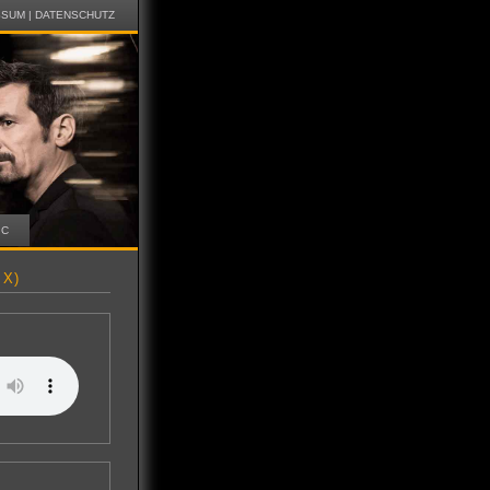
SSUM
|
DATENSCHUTZ
IC
IX)