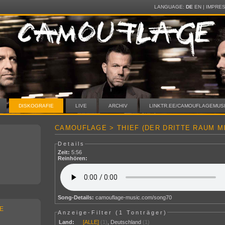
LANGUAGE:
DE
EN
|
IMPRE
DISKOGRAFIE
LIVE
ARCHIV
LINKTR.EE/CAMOUFLAGEMUS
CAMOUFLAGE > THIEF (DER DRITTE RAUM M
Details
Zeit:
5:56
Reinhören:
Song-Details:
camouflage-music.com/song70
E
Anzeige-Filter (
1 Tonträger
)
Land:
[ALLE]
(1)
,
Deutschland
(1)