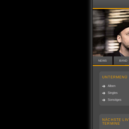
NEWS
BAND
UNTERMENÜ
Alben
Singles
Sonstiges
NÄCHSTE LIV
TERMINE