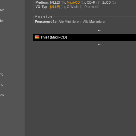
Medium:
[ALLE]
(3)
,
Maxi-CD
(1)
,
CD-R
(1)
,
2xCD
(1)
VÖ-Typ:
[ALLE]
(1)
,
Offiziell
(1)
,
Promo
(0)
ain
Anzeige
der
Fenstergröße:
Alle Minimieren
|
Alle Maximieren
···
Thief (Maxi-CD)
···
ag
no
nok