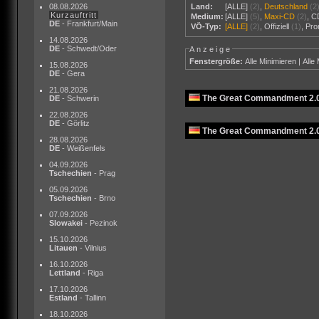
08.08.2026
Land:
[ALLE]
(2)
,
Deutschland
(2
Kurzauftritt
Medium:
[ALLE]
(5)
,
Maxi-CD
(2)
,
C
DE
- Frankfurt/Main
VÖ-Typ:
[ALLE]
(2)
,
Offiziell
(1)
,
Pr
14.08.2026
DE
- Schwedt/Oder
Anzeige
Fenstergröße:
Alle Minimieren
|
Alle
15.08.2026
DE
- Gera
21.08.2026
The Great Commandment 2.0
DE
- Schwerin
22.08.2026
DE
- Görlitz
The Great Commandment 2.0
28.08.2026
DE
- Weißenfels
04.09.2026
Tschechien
- Prag
05.09.2026
Tschechien
- Brno
07.09.2026
Slowakei
- Pezinok
15.10.2026
Litauen
- Vilnius
16.10.2026
Lettland
- Riga
17.10.2026
Estland
- Tallinn
18.10.2026