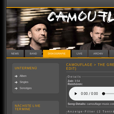
NEWS
BAND
DISKOGRAFIE
LIVE
ARCHIV
CAMOUFLAGE > THE GRE
UNTERMENÜ
EDIT)
Alben
Details
Zeit:
3:54
Singles
Reinhören:
Sonstiges
Song-Details:
camouflage-music.c
NÄCHSTE LIVE
TERMINE
Anzeige-Filter (
2 Tontr