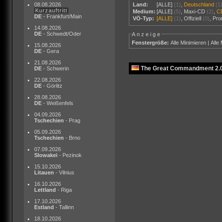
08.08.2026
Land:
[ALLE]
(1)
,
Deutschland
(1
Kurzauftritt
Medium:
[ALLE]
(5)
,
Maxi-CD
(2)
,
C
DE
- Frankfurt/Main
VÖ-Typ:
[ALLE]
(1)
,
Offiziell
(0)
,
Pr
14.08.2026
DE
- Schwedt/Oder
Anzeige
Fenstergröße:
Alle Minimieren
|
Alle
15.08.2026
DE
- Gera
21.08.2026
The Great Commandment 2.0
DE
- Schwerin
22.08.2026
DE
- Görlitz
28.08.2026
DE
- Weißenfels
04.09.2026
Tschechien
- Prag
05.09.2026
Tschechien
- Brno
07.09.2026
Slowakei
- Pezinok
15.10.2026
Litauen
- Vilnius
16.10.2026
Lettland
- Riga
17.10.2026
Estland
- Tallinn
18.10.2026