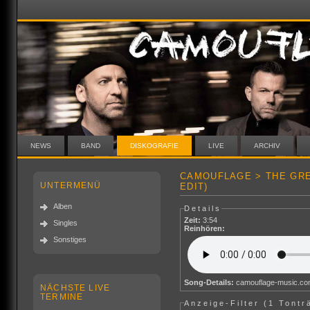
NEWS
BAND
DISKOGRAFIE
LIVE
ARCHIV
CAMOUFLAGE > THE GRE
UNTERMENÜ
EDIT)
Alben
Details
Zeit:
3:54
Singles
Reinhören:
Sonstiges
Song-Details:
camouflage-music.c
NÄCHSTE LIVE
TERMINE
Anzeige-Filter (
1 Tontr