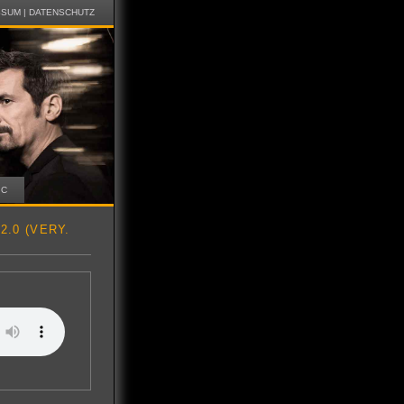
SSUM
|
DATENSCHUTZ
IC
.0 (VERY.