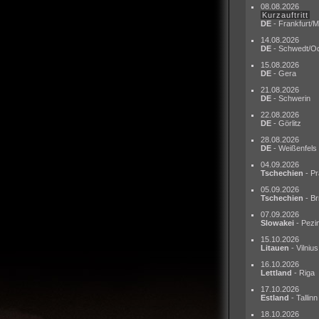
08.08.2026
Kurzauftritt
DE
- Frankfurt/M
14.08.2026
DE
- Schwedt/O
15.08.2026
DE
- Gera
21.08.2026
DE
- Schwerin
22.08.2026
DE
- Görlitz
28.08.2026
DE
- Weißenfels
04.09.2026
Tschechien
- Pr
05.09.2026
Tschechien
- Br
07.09.2026
Slowakei
- Pezi
15.10.2026
Litauen
- Vilnius
16.10.2026
Lettland
- Riga
17.10.2026
Estland
- Tallinn
18.10.2026