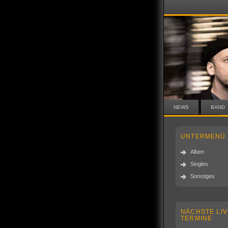
NEWS
BAND
UNTERMENÜ
Alben
Singles
Sonstiges
NÄCHSTE LIV
TERMINE