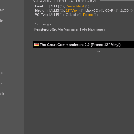
Anzeige-Filter (
1 Tonträger
)
Land:
[ALLE]
(1)
,
Deutschland
(1)
ain
Medium:
[ALLE]
(2)
,
12" Vinyl
(1)
,
Maxi-CD
(0)
,
CD-R
(1)
,
2xCD
(0)
VÖ-Typ:
[ALLE]
(1)
,
Offiziell
(0)
,
Promo
(1)
der
Anzeige
Fenstergröße:
Alle Minimieren
|
Alle Maximieren
···
The Great Commandment 2.0 (Promo 12" Vinyl)
···
ag
no
nok