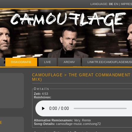
LANGUAGE:
DE
EN
|
IMPRE
DISKOGRAFIE
LIVE
ARCHIV
LINKTR.EE/CAMOUFLAGEMUS
CAMOUFLAGE > THE GREAT COMMANDMENT 2
MIX)
Details
Zeit:
4:53
Reinhören:
Alternative Remixnamen:
Very. Remix
E
Song-Details:
camouflage-music.com/song72