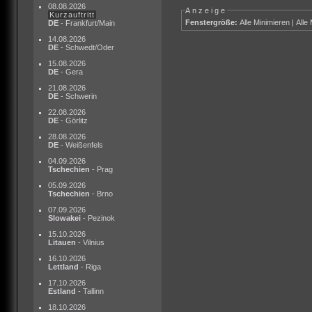
08.08.2026
Anzeige
Kurzauftritt
Fenstergröße:
Alle Minimieren
|
Alle
DE
- Frankfurt/Main
14.08.2026
DE
- Schwedt/Oder
15.08.2026
DE
- Gera
21.08.2026
DE
- Schwerin
22.08.2026
DE
- Görlitz
28.08.2026
DE
- Weißenfels
04.09.2026
Tschechien
- Prag
05.09.2026
Tschechien
- Brno
07.09.2026
Slowakei
- Pezinok
15.10.2026
Litauen
- Vilnius
16.10.2026
Lettland
- Riga
17.10.2026
Estland
- Tallinn
18.10.2026