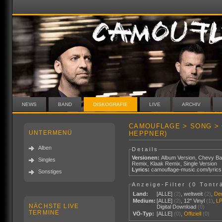
NEWS
BAND
DISKOGRAFIE
LIVE
ARCHIV
CAMOUFLAGE > SONG > 
UNTERMENÜ
HEPPNER)
Alben
Details
Versionen:
Album Version
,
Chevy Ba
Singles
Remix
,
Klaak Remix
,
Single Version
Lyrics:
camouflage-music.com/lyric
Sonstiges
Anzeige-Filter (
0 Tontr
Land:
[ALLE]
(2)
,
weltweit
(2)
,
De
Medium:
[ALLE]
(2)
,
12" Vinyl
(1)
,
L
NÄCHSTE LIVE
Digital Download
(0)
TERMINE
VÖ-Typ:
[ALLE]
(0)
,
Offiziell
(0)