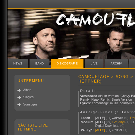
NEWS
BAND
DISKOGRAFIE
LIVE
ARCHIV
CAMOUFLAGE > SONG > 
UNTERMENÜ
HEPPNER)
Alben
Details
Versionen:
Album Version
,
Chevy Ba
Singles
Remix
,
Klaak Remix
,
Single Version
Lyrics:
camouflage-music.com/lyric
Sonstiges
Anzeige-Filter (
1 Tontr
Land:
[ALLE]
(1)
,
weltweit
(0)
,
De
Medium:
[ALLE]
(2)
,
12" Vinyl
(1)
,
L
NÄCHSTE LIVE
Digital Download
(0)
TERMINE
VÖ-Typ:
[ALLE]
(1)
,
Offiziell
(1)