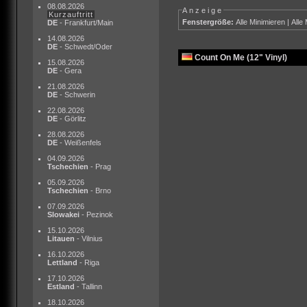
08.08.2026
Anzeige
Kurzauftritt
Fenstergröße:
Alle Minimieren
|
Alle
DE
- Frankfurt/Main
14.08.2026
DE
- Schwedt/Oder
Count On Me (12" Vinyl)
15.08.2026
DE
- Gera
21.08.2026
DE
- Schwerin
22.08.2026
DE
- Görlitz
28.08.2026
DE
- Weißenfels
04.09.2026
Tschechien
- Prag
05.09.2026
Tschechien
- Brno
07.09.2026
Slowakei
- Pezinok
15.10.2026
Litauen
- Vilnius
16.10.2026
Lettland
- Riga
17.10.2026
Estland
- Tallinn
18.10.2026