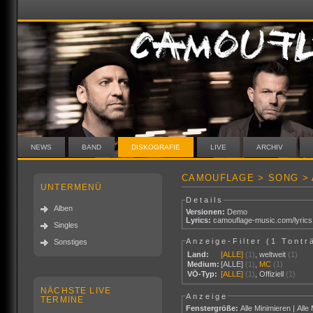
NEWS
BAND
DISKOGRAFIE
LIVE
ARCHIV
CAMOUFLAGE > SONG >
UNTERMENÜ
Details
Alben
Versionen:
Demo
Lyrics:
camouflage-music.com/lyric
Singles
Anzeige-Filter (
1 Tontr
Sonstiges
Land:
[ALLE]
(1)
,
weltweit
(1)
Medium:
[ALLE]
(1)
,
MC
(1)
VÖ-Typ:
[ALLE]
(1)
,
Offiziell
(1)
NÄCHSTE LIVE
Anzeige
TERMINE
Fenstergröße:
Alle Minimieren
|
Alle