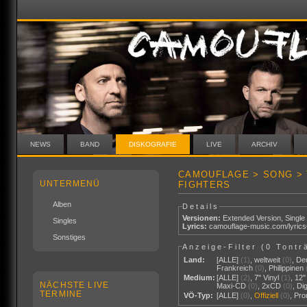
NEWS
BAND
DISKOGRAFIE
LIVE
ARCHIV
CAMOUFLAGE > SONG > 
UNTERMENÜ
FIGHTERS
Alben
Details
Versionen:
Extended Version
,
Single
Singles
Lyrics:
camouflage-music.com/lyric
Sonstiges
Anzeige-Filter (
0 Tontr
Land:
[ALLE]
(1)
,
weltweit
(0)
,
De
Frankreich
(0)
,
Philippinen
Medium:
[ALLE]
(2)
,
7" Vinyl
(1)
,
12"
NÄCHSTE LIVE
Maxi-CD
(0)
,
2xCD
(0)
,
Di
TERMINE
VÖ-Typ:
[ALLE]
(0)
,
Offiziell
(0)
,
Pr