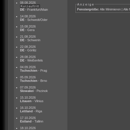
08.08.2026
Anzeige
Kurzauftritt
Fenstergröße:
Alle Minimieren
|
Alle
DE
- Frankfurt/Main
14.08.2026
DE
- Schwedt/Oder
15.08.2026
DE
- Gera
21.08.2026
DE
- Schwerin
22.08.2026
DE
- Görlitz
28.08.2026
DE
- Weißenfels
04.09.2026
Tschechien
- Prag
05.09.2026
Tschechien
- Brno
07.09.2026
Slowakei
- Pezinok
15.10.2026
Litauen
- Vilnius
16.10.2026
Lettland
- Riga
17.10.2026
Estland
- Tallinn
18.10.2026